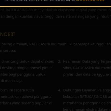
kini, RATUCASINO88 menyediakan ekosistem digital yang memun
 dengan kualitas visual tinggi dan sistem navigasi yang intuitif
INO88?
ang paling diminati, RATUCASINO88 memiliki beberapa keunggul
m serupa:
ni dirancang untuk dapat diakses
Keamanan Data yang Terjam
i desktop hingga ponsel pintar
siber, RATUCASINO88 membe
ilitas bagi pengguna untuk
privasi dan data pengguna d
di mana saja.
orm ini secara rutin
Dukungan Layanan Pelanggan
 memastikan bahwa pengguna
kekuatan RATUCASINO88 ad
terbaru yang sedang populer di
membantu pengguna dalam 
kenyamanan ekstra dalam se