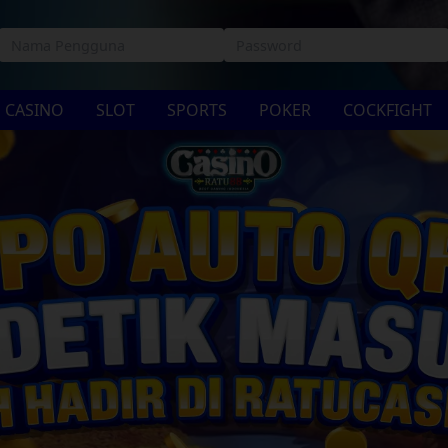
CASINO
SLOT
SPORTS
POKER
COCKFIGHT