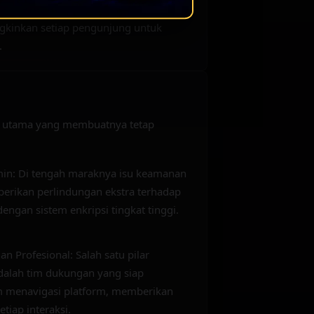
gkinkan setiap pengunjung untuk
.
an utama yang membuatnya tetap
in: Di tengah maraknya isu keamanan
rikan perlindungan ekstra terhadap
engan sistem enkripsi tingkat tinggi.
 Profesional: Salah satu pilar
alah tim dukungan yang siap
menavigasi platform, memberikan
tiap interaksi.